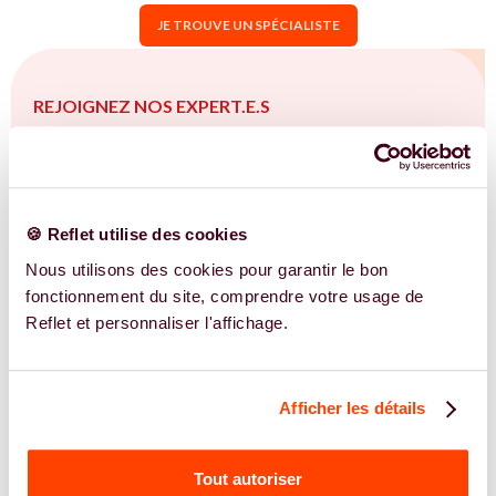
JE TROUVE UN SPÉCIALISTE
REJOIGNEZ NOS EXPERT.E.S
Vous êtes spécialiste en Bien plus qu’un
trouble de la fertilité à Arlon ?
Vous êtes spécialiste dans dans l'accompagnement des
🍪 Reflet utilise des cookies
femmes et des couples sur la thématique de la fertilité
(PMA, congélation d'ovocytes SOPK, endométriose,
Nous utilisons des cookies pour garantir le bon
fertilité naturelle...) à Arlon et en Wallonie. Vous êtes
fonctionnement du site, comprendre votre usage de
convaincu.e qu'une approche intégrative est la clé ?
Reflet et personnaliser l'affichage.
Rejoignez-nous !
EN SAVOIR PLUS
Afficher les détails
Tout autoriser