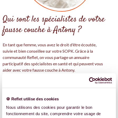
Qui sont les spécialistes de votre
fausse couche à Antony ?
En tant que femme, vous avez le droit d'être écoutée,
suivie et bien conseillee sur votre SOPK. Grâce à la
communauté Reflet, on vous partage un annuaire
participatif des spécialistes en santé et qui peuvent vous
aider avec votre fausse couche à Antony.
On pense qu'un bon accompagnement, avec les bonnes
informations et les bonne personnes, c'est idéales pour
traiter votre santé de manière intégrative pour la fausse
couche.
🍪 Reflet utilise des cookies
Avec Reflet, trouver les expertes en fausse couche près de
Nous utilisons des cookies pour garantir le bon
chez vous à Antony et en Île-de-France, et découvrez
fonctionnement du site, comprendre votre usage de
leurs conseils adaptés à votre situation.