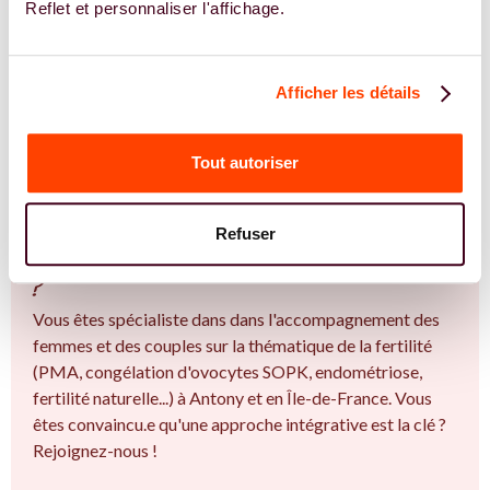
Reflet et personnaliser l'affichage.
TROUVER UN.E SPÉCIALISTE
Afficher les détails
JE TROUVE UN SPÉCIALISTE
Tout autoriser
REJOIGNEZ NOS EXPERT.E.S
Vous êtes spécialiste en Une épreuve
Refuser
fréquente, encore trop silencieuse à Antony
?
Vous êtes spécialiste dans dans l'accompagnement des
femmes et des couples sur la thématique de la fertilité
(PMA, congélation d'ovocytes SOPK, endométriose,
fertilité naturelle...) à Antony et en Île-de-France. Vous
êtes convaincu.e qu'une approche intégrative est la clé ?
Rejoignez-nous !