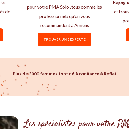
nes
Rejoign
pour votre PMA Solo , tous comme les
rès de
et trou
professionnels qu'on vous
po
recommandent à Amiens
TROUVER UN.E EXPERTE
Plus de 3000 femmes font déjà confiance à Reflet
Les spécialistes pour votre P