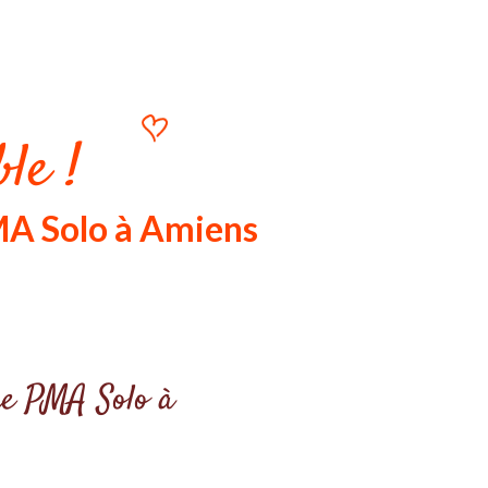
le !
MA Solo à Amiens
tre PMA Solo à