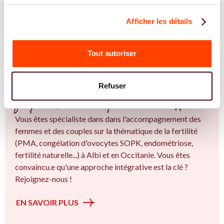
TROUVER UN.E SPÉCIALISTE
Afficher les détails
JE TROUVE UN SPÉCIALISTE
Tout autoriser
REJOIGNEZ NOS EXPERT.E.S
Refuser
Vous êtes spécialiste en Une épreuve
fréquente, encore trop silencieuse à Albi ?
Vous êtes spécialiste dans dans l'accompagnement des
femmes et des couples sur la thématique de la fertilité
(PMA, congélation d'ovocytes SOPK, endométriose,
fertilité naturelle...) à Albi et en Occitanie. Vous êtes
convaincu.e qu'une approche intégrative est la clé ?
Rejoignez-nous !
EN SAVOIR PLUS