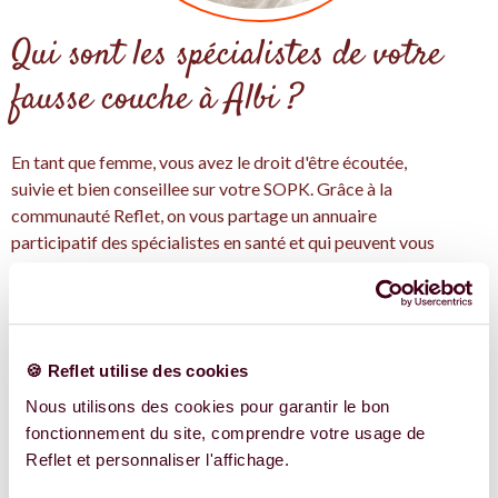
Qui sont les spécialistes de votre
fausse couche à Albi ?
En tant que femme, vous avez le droit d'être écoutée,
suivie et bien conseillee sur votre SOPK. Grâce à la
communauté Reflet, on vous partage un annuaire
participatif des spécialistes en santé et qui peuvent vous
aider avec votre fausse couche à Albi.
On pense qu'un bon accompagnement, avec les bonnes
informations et les bonne personnes, c'est idéales pour
traiter votre santé de manière intégrative pour la fausse
🍪 Reflet utilise des cookies
couche.
Avec Reflet, trouver les expertes en fausse couche près de
Nous utilisons des cookies pour garantir le bon
chez vous à Albi et en Occitanie, et découvrez leurs
fonctionnement du site, comprendre votre usage de
conseils adaptés à votre situation.
Reflet et personnaliser l'affichage.