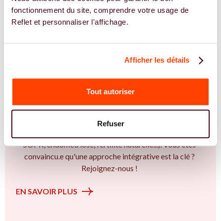
fonctionnement du site, comprendre votre usage de
Reflet et personnaliser l'affichage.
REJOIGNEZ NOS EXPERTES EN HYPNOSE POUR LA
Afficher les détails
FERTILITÉ
Vous êtes Hypnothérapeute et accompagnez
Tout autoriser
vos patientes en parcours de fertilité ?
Vous êtes Hypnothérapeute expert.e dans
l'accompagnement des femmes et des couples sur la
Refuser
thématique de la fertilité (PMA, congélation d'ovocytes
SOPK, endométriose, fertilité naturelle...). Vous êtes
convaincu.e qu'une approche intégrative est la clé ?
Rejoignez-nous !
EN SAVOIR PLUS