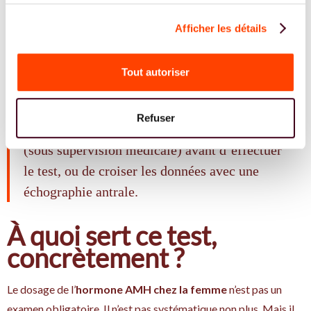
taux d’AMH sans que cela reflète une réelle diminution de la
réserve ovarienne. Cela ne signifie pas que la fertilité est
Afficher les détails
altérée, mais que le dosage pourrait être faussé si la
contraception est prise de longue date.
Tout autoriser
En cas de doute, il peut être conseillé
Refuser
d’interrompre temporairement le traitement
(sous supervision médicale) avant d’effectuer
le test, ou de croiser les données avec une
échographie antrale.
À quoi sert ce test,
concrètement ?
Le dosage de l’
hormone AMH chez la femme
n’est pas un
examen obligatoire. Il n’est pas systématique non plus. Mais il