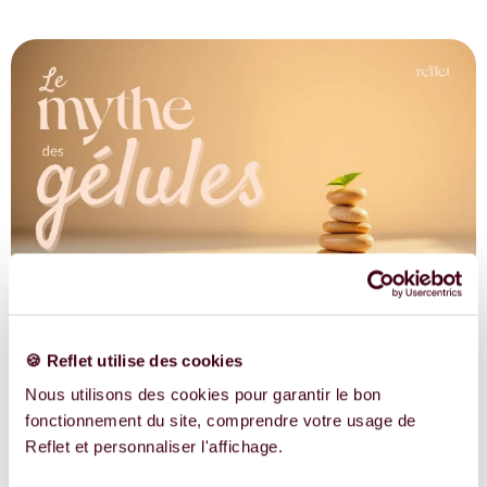
Contraception hormonale
🍪 Reflet utilise des cookies
et influence sur l’AMH
Nous utilisons des cookies pour garantir le bon
fonctionnement du site, comprendre votre usage de
Certaines méthodes contraceptives, notamment les pilules
Reflet et personnaliser l'affichage.
œstroprogestatives, peuvent temporairement faire baisser le