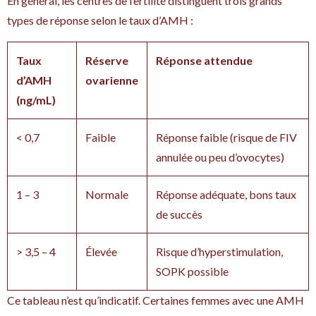
En général, les centres de fertilité distinguent trois grands
types de réponse selon le taux d’AMH :
Taux
Réserve
Réponse attendue
d’AMH
ovarienne
(ng/mL)
< 0,7
Faible
Réponse faible (risque de FIV
annulée ou peu d’ovocytes)
1 – 3
Normale
Réponse adéquate, bons taux
de succès
> 3,5 – 4
Élevée
Risque d’hyperstimulation,
SOPK possible
Ce tableau n’est qu’indicatif. Certaines femmes avec une AMH