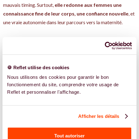
mauvais timing. Surtout,
elle redonne aux femmes une
connaissance fine de leur corps, une confiance nouvelle
, et
une vraie autonomie dans leur parcours vers la maternité.
Des expert.e.s en
🍪 Reflet utilise des cookies
méthode
Nous utilisons des cookies pour garantir le bon
symtothermique pour
fonctionnement du site, comprendre votre usage de
vos problématiques
Reflet et personnaliser l'affichage.
Afficher les détails
UNE SANTÉ INTÉGRATIVE AVEC
LA MÉTHODE
SYMTOTHERMIQUE
Tout autoriser