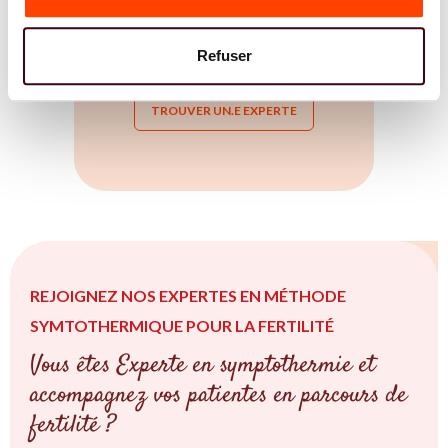
Les expertes en symptothermie
travaillent mains dans la mains avec
les autres professions de santé pour
Refuser
vous accompagner de la meilleure
manière possible pour votre fertilité.
TROUVER UN.E EXPERTE
REJOIGNEZ NOS EXPERTES EN MÉTHODE
SYMTOTHERMIQUE POUR LA FERTILITÉ
Vous êtes Experte en symptothermie et
accompagnez vos patientes en parcours de
fertilité ?