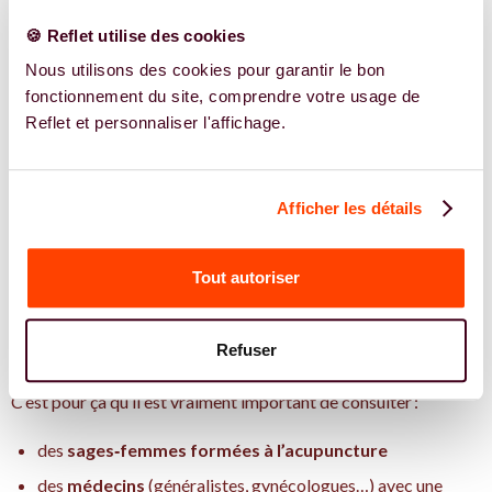
son alimentation pour
adopter une alimentation pro fertilité,
ou
🍪 Reflet utilise des cookies
améliorer naturellement la qualité des ovocytes
son aussi des
Nous utilisons des cookies pour garantir le bon
points très importants
fonctionnement du site, comprendre votre usage de
Reflet et personnaliser l'affichage.
Pourquoi c’est
important de consulter
Afficher les détails
une sage‑femme ou un
médecin formé·e ?
Tout autoriser
Quand il s’agit de fertilité, l’acupuncture ne doit pas être
Refuser
complètement déconnectée du reste de ta prise en charge.
C’est pour ça qu’il est vraiment important de consulter :
des
sages‑femmes formées à l’acupuncture
des
médecins
(généralistes, gynécologues…) avec une