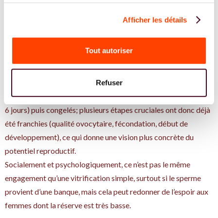
Pour certaines femmes avec une réserve très faible, la
congélation d’embryons peut être plus pertinente que celle
Afficher les détails
d’ovocytes.
Techniquement, le protocole est identique à celui d’une
Tout autoriser
vitrification d’ovocytes (stimulation, ponction), mais au lieu de
congeler les ovocytes, ils sont fécondés immédiatement avec
un sperme (donneur ou partenaire).
Refuser
Les embryons sont cultivés jusqu’au stade de blastocyste (5 ou
6 jours) puis congelés; plusieurs étapes cruciales ont donc déjà
été franchies (qualité ovocytaire, fécondation, début de
développement), ce qui donne une vision plus concrète du
potentiel reproductif.
Socialement et psychologiquement, ce n’est pas le même
engagement qu’une vitrification simple, surtout si le sperme
provient d’une banque, mais cela peut redonner de l’espoir aux
femmes dont la réserve est très basse.